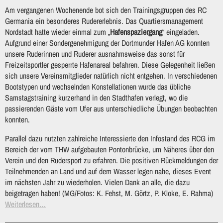
Am vergangenen Wochenende bot sich den Trainingsgruppen des RC
Germania ein besonderes Rudererlebnis. Das Quartiersmanagement
Nordstadt hatte wieder einmal zum „
Hafenspaziergang
“ eingeladen.
Aufgrund einer Sondergenehmigung der Dortmunder Hafen AG konnten
unsere Ruderinnen und Ruderer ausnahmsweise das sonst für
Freizeitsportler gesperrte Hafenareal befahren. Diese Gelegenheit ließen
sich unsere Vereinsmitglieder natürlich nicht entgehen. In verschiedenen
Bootstypen und wechselnden Konstellationen wurde das übliche
Samstagstraining kurzerhand in den Stadthafen verlegt, wo die
passierenden Gäste vom Ufer aus unterschiedliche Übungen beobachten
konnten.
Parallel dazu nutzten zahlreiche Interessierte den Infostand des RCG im
Bereich der vom THW aufgebauten Pontonbrücke, um Näheres über den
Verein und den Rudersport zu erfahren. Die positiven Rückmeldungen der
Teilnehmenden an Land und auf dem Wasser legen nahe, dieses Event
im nächsten Jahr zu wiederholen. Vielen Dank an alle, die dazu
beigetragen haben! (MG/Fotos: K. Fehst, M. Görtz, P. Kloke, E. Rahma)
Weiterlesen…