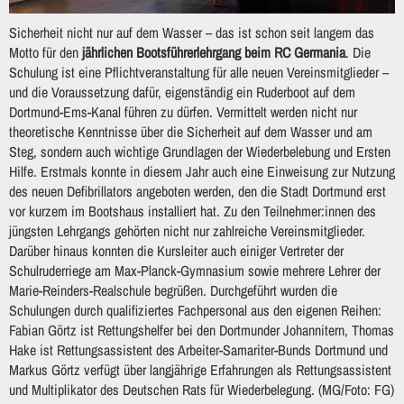
Sicherheit nicht nur auf dem Wasser – das ist schon seit langem das
Motto für den
jährlichen Bootsführerlehrgang beim RC Germania
. Die
Schulung ist eine Pflichtveranstaltung für alle neuen Vereinsmitglieder –
und die Voraussetzung dafür, eigenständig ein Ruderboot auf dem
Dortmund-Ems-Kanal führen zu dürfen. Vermittelt werden nicht nur
theoretische Kenntnisse über die Sicherheit auf dem Wasser und am
Steg, sondern auch wichtige Grundlagen der Wiederbelebung und Ersten
Hilfe. Erstmals konnte in diesem Jahr auch eine Einweisung zur Nutzung
des neuen Defibrillators angeboten werden, den die Stadt Dortmund erst
vor kurzem im Bootshaus installiert hat. Zu den Teilnehmer:innen des
jüngsten Lehrgangs gehörten nicht nur zahlreiche Vereinsmitglieder.
Darüber hinaus konnten die Kursleiter auch einiger Vertreter der
Schulruderriege am Max-Planck-Gymnasium sowie mehrere Lehrer der
Marie-Reinders-Realschule begrüßen. Durchgeführt wurden die
Schulungen durch qualifiziertes Fachpersonal aus den eigenen Reihen:
Fabian Görtz ist Rettungshelfer bei den Dortmunder Johannitern, Thomas
Hake ist Rettungsassistent des Arbeiter-Samariter-Bunds Dortmund und
Markus Görtz verfügt über langjährige Erfahrungen als Rettungsassistent
und Multiplikator des Deutschen Rats für Wiederbelegung. (MG/Foto: FG)