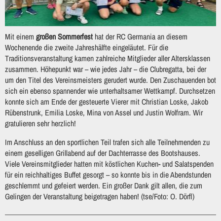
Mit einem
großen Sommerfest
hat der RC Germania an diesem
Wochenende die zweite Jahreshälfte eingeläutet. Für die
Traditionsveranstaltung kamen zahlreiche Mitglieder aller Altersklassen
zusammen. Höhepunkt war – wie jedes Jahr – die Clubregatta, bei der
um den Titel des Vereinsmeisters gerudert wurde. Den Zuschauenden bot
sich ein ebenso spannender wie unterhaltsamer Wettkampf. Durchsetzen
konnte sich am Ende der gesteuerte Vierer mit Christian Loske, Jakob
Rübenstrunk, Emilia Loske, Mina von Assel und Justin Wolfram. Wir
gratulieren sehr herzlich!
Im Anschluss an den sportlichen Teil trafen sich alle Teilnehmenden zu
einem geselligen Grillabend auf der Dachterrasse des Bootshauses.
Viele Vereinsmitglieder hatten mit köstlichen Kuchen- und Salatspenden
für ein reichhaltiges Buffet gesorgt – so konnte bis in die Abendstunden
geschlemmt und gefeiert werden. Ein großer Dank gilt allen, die zum
Gelingen der Veranstaltung beigetragen haben! (tse/Foto: O. Dörfl)