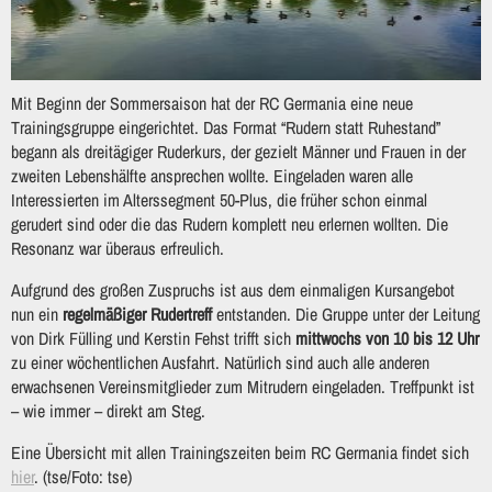
Mit Beginn der Sommersaison hat der RC Germania eine neue
Trainingsgruppe eingerichtet. Das Format “Rudern statt Ruhestand”
begann als dreitägiger Ruderkurs, der gezielt Männer und Frauen in der
zweiten Lebenshälfte ansprechen wollte. Eingeladen waren alle
Interessierten im Alterssegment 50-Plus, die früher schon einmal
gerudert sind oder die das Rudern komplett neu erlernen wollten. Die
Resonanz war überaus erfreulich.
Aufgrund des großen Zuspruchs ist aus dem einmaligen Kursangebot
nun ein
regelmäßiger Rudertreff
entstanden. Die Gruppe unter der Leitung
von Dirk Fülling und Kerstin Fehst trifft sich
mittwochs von 10 bis 12 Uhr
zu einer wöchentlichen Ausfahrt. Natürlich sind auch alle anderen
erwachsenen Vereinsmitglieder zum Mitrudern eingeladen. Treffpunkt ist
– wie immer – direkt am Steg.
Eine Übersicht mit allen Trainingszeiten beim RC Germania findet sich
hier
. (tse/Foto: tse)