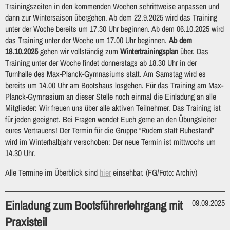
Trainingszeiten in den kommenden Wochen schrittweise anpassen und
dann zur Wintersaison übergehen. Ab dem 22.9.2025 wird das Training
unter der Woche bereits um 17.30 Uhr beginnen. Ab dem 06.10.2025 wird
das Training unter der Woche um 17.00 Uhr beginnen.
Ab dem
18.10.2025
gehen wir vollständig zum
Wintertrainingsplan
über. Das
Training unter der Woche findet donnerstags ab 18.30 Uhr in der
Turnhalle des Max-Planck-Gymnasiums statt. Am Samstag wird es
bereits um 14.00 Uhr am Bootshaus losgehen. Für das Training am Max-
Planck-Gymnasium an dieser Stelle noch einmal die Einladung an alle
Mitglieder: Wir freuen uns über alle aktiven Teilnehmer. Das Training ist
für jeden geeignet. Bei Fragen wendet Euch gerne an den Übungsleiter
eures Vertrauens! Der Termin für die Gruppe “Rudern statt Ruhestand”
wird im Winterhalbjahr verschoben: Der neue Termin ist mittwochs um
14.30 Uhr.
Alle Termine im Überblick sind
hier
einsehbar. (FG/Foto: Archiv)
Einladung zum Bootsführerlehrgang mit
09.09.2025
Praxisteil