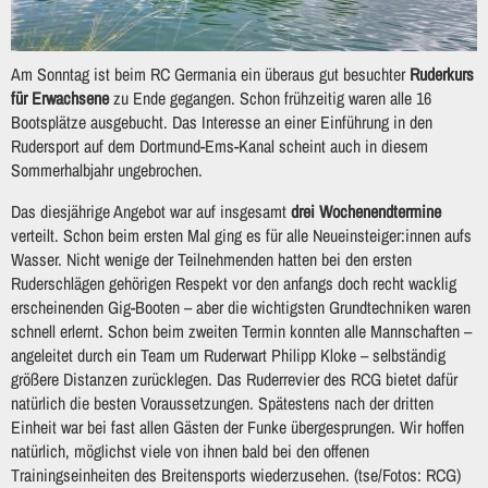
Am Sonntag ist beim RC Germania ein überaus gut besuchter
Ruderkurs
für Erwachsene
zu Ende gegangen. Schon frühzeitig waren alle 16
Bootsplätze ausgebucht. Das Interesse an einer Einführung in den
Rudersport auf dem Dortmund-Ems-Kanal scheint auch in diesem
Sommerhalbjahr ungebrochen.
Das diesjährige Angebot war auf insgesamt
drei Wochenendtermine
verteilt. Schon beim ersten Mal ging es für alle Neueinsteiger:innen aufs
Wasser. Nicht wenige der Teilnehmenden hatten bei den ersten
Ruderschlägen gehörigen Respekt vor den anfangs doch recht wacklig
erscheinenden Gig-Booten – aber die wichtigsten Grundtechniken waren
schnell erlernt. Schon beim zweiten Termin konnten alle Mannschaften –
angeleitet durch ein Team um Ruderwart Philipp Kloke – selbständig
größere Distanzen zurücklegen. Das Ruderrevier des RCG bietet dafür
natürlich die besten Voraussetzungen. Spätestens nach der dritten
Einheit war bei fast allen Gästen der Funke übergesprungen. Wir hoffen
natürlich, möglichst viele von ihnen bald bei den offenen
Trainingseinheiten des Breitensports wiederzusehen. (tse/Fotos: RCG)