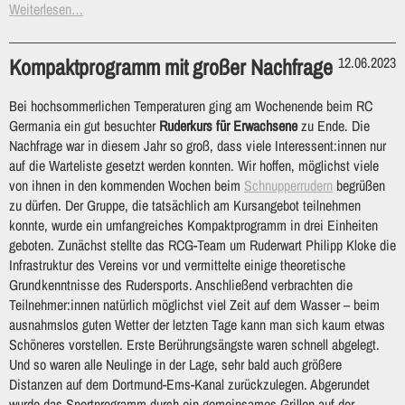
Weiterlesen…
Kompaktprogramm mit großer Nachfrage
12.06.2023
Bei hochsommerlichen Temperaturen ging am Wochenende beim RC
Germania ein gut besuchter
Ruderkurs für Erwachsene
zu Ende. Die
Nachfrage war in diesem Jahr so groß, dass viele Interessent:innen nur
auf die Warteliste gesetzt werden konnten. Wir hoffen, möglichst viele
von ihnen in den kommenden Wochen beim
Schnupperrudern
begrüßen
zu dürfen. Der Gruppe, die tatsächlich am Kursangebot teilnehmen
konnte, wurde ein umfangreiches Kompaktprogramm in drei Einheiten
geboten. Zunächst stellte das RCG-Team um Ruderwart Philipp Kloke die
Infrastruktur des Vereins vor und vermittelte einige theoretische
Grundkenntnisse des Rudersports. Anschließend verbrachten die
Teilnehmer:innen natürlich möglichst viel Zeit auf dem Wasser – beim
ausnahmslos guten Wetter der letzten Tage kann man sich kaum etwas
Schöneres vorstellen. Erste Berührungsängste waren schnell abgelegt.
Und so waren alle Neulinge in der Lage, sehr bald auch größere
Distanzen auf dem Dortmund-Ems-Kanal zurückzulegen. Abgerundet
wurde das Sportprogramm durch ein gemeinsames Grillen auf der