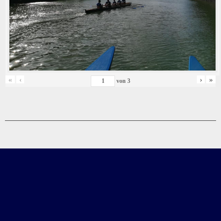
«
‹
›
»
von
3