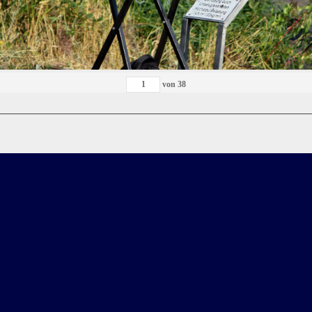
von
38