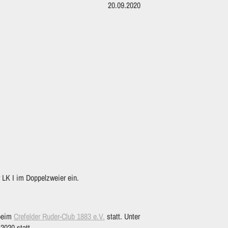
20.09.2020
 LK I im Doppelzweier ein.
 beim
Crefelder Ruder-Club 1883 e.V.
statt. Unter
2020 statt.