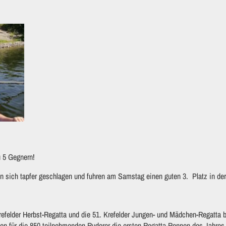
u 5 Gegnern!
 sich tapfer geschlagen und fuhren am Samstag einen guten 3. Platz in der
refelder Herbst-Regatta und die 51. Krefelder Jungen- und Mädchen-Regatta
n für die 850 teilnehmenden Ruderer die ersten Regatta-Rennen des Jahres 