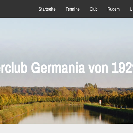
Startseite
Termine
Club
Rudern
U
rclub Germania von 1929