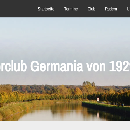
Startseite
Termine
Club
Rudern
U
rclub Germania von 1929