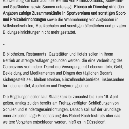
Ab Dienstag sei dann auch der Betrieb von Fitness-Studios, Schwimm-
und Spaßbädern sowie Saunen untersagt.
Ebenso ab Dienstag sind den
Angaben zufolge Zusammenkünfte in Sportvereinen und sonstigen Sport-
und Freizeiteinrichtungen
sowie die Wahrnehmung von Angeboten in
Volkshochschulen, Musikschulen und sonstigen öffentlichen und privaten
Bildungseinrichtungen nicht mehr gestattet.
…
Bibliotheken, Restaurants, Gaststätten und Hotels sollen in ihrem
Betrieb an strenge Auflagen gebunden werden, die eine Verbreitung des
Coronavirus verhindere. Damit die Versorgung mit Lebensmitteln, Geld,
Bekleidung und Medikamenten und Dingen des täglichen Bedarfs
sichergestellt sei, bleiben Banken, Einzelhandelsbetriebe, insbesondere
für Lebensmittel, Apotheken und Drogerien geöffnet.
Die Regelungen sollen laut Staatskanzlei zunächst bis zum 19. April
gelten, analog zu den bereits am Freitag verfügten Schließungen von
Schulen und Kindertageseinrichtungen. Danach soll auf der Grundlage
einer aktuellen Lage-Einschätzung des Robert-Koch-Instituts über das
weitere Vorgehen entschieden werden, hieß es in Düsseldorf.