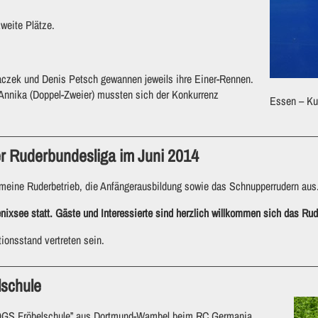
weite Plätze.
czek und Denis Petsch gewannen jeweils ihre Einer-Rennen.
 Annika (Doppel-Zweier) mussten sich der Konkurrenz
Essen – Ku
r Ruderbundesliga im Juni 2014
emeine Ruderbetrieb, die Anfängerausbildung sowie das Schnupperrudern aus
enixsee statt. Gäste und Interessierte sind herzlich willkommen sich das R
onsstand vertreten sein.
schule
 “OGS Fröbelschule” aus Dortmund-Wambel beim RC Germania